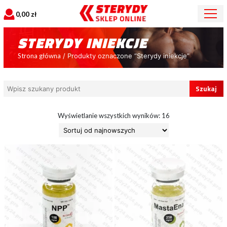
0,00
zł
STERYDY INIEKCJE
Strona główna
/ Produkty oznaczone “Sterydy iniekcje”
Search
for:
Posortowane
Wyświetlanie wszystkich wyników: 16
według
najnowszych