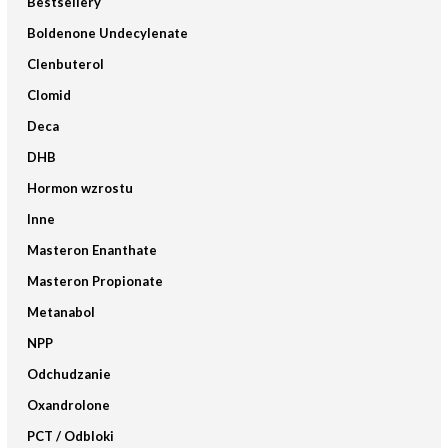
Bestsellery
Boldenone Undecylenate
Clenbuterol
Clomid
Deca
DHB
Hormon wzrostu
Inne
Masteron Enanthate
Masteron Propionate
Metanabol
NPP
Odchudzanie
Oxandrolone
PCT / Odbloki