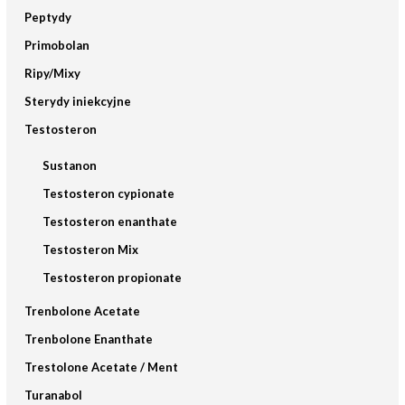
Peptydy
Primobolan
Ripy/Mixy
Sterydy iniekcyjne
Testosteron
Sustanon
Testosteron cypionate
Testosteron enanthate
Testosteron Mix
Testosteron propionate
Trenbolone Acetate
Trenbolone Enanthate
Trestolone Acetate / Ment
Turanabol